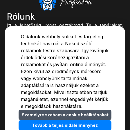
Rólunk
Itt a lehetőség, most osztályozd Te a tanáraidat,
vagy böngéssz az értékelések között és dönts
Oldalunk webhely sütiket és targeting
könnyedén, kinek az órájára ülsz be.
technikát használ a Neked szóló
reklámok testre szabására. Így kívánjuk
Rólunk
Adatvédelmi Tájékoztató
érdeklődési köréhez igazítani a
Értékelési útmutató
Felhasználási Feltételek
reklámokat és javítani online élményét.
Módszertan
Hirdetőinknek
Ezen kívül az eredmények mérésére
Blog
Kapcsolat
vagy webhelyünk tartalmának
GYIK
adaptálására is használjuk ezeket a
megoldásokat. Mivel tiszteletben tartjuk
magánéletét, ezennel engedélyét kérjük
e megoldások használatára.
Személyre szabom a cookie beállításokat
Cookie beállítások
© 2009-
2026
MarkMyProfessor Kft.
Tovább a teljes oldalélményhez
Fejlesztette:
WebOrigo
Magyar