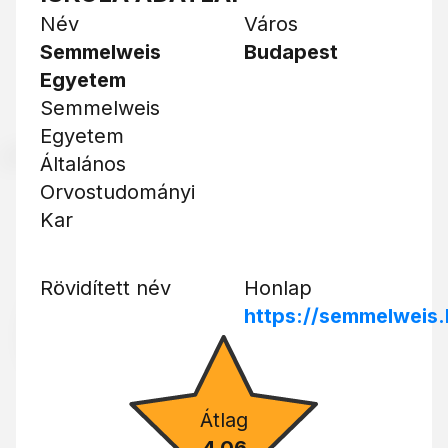
Név
Város
Semmelweis
Budapest
Egyetem
Semmelweis
Egyetem
Általános
Orvostudományi
Kar
Rövidített név
Honlap
https://semmelweis.
Átlag
4.06