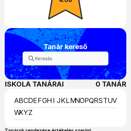
Tanár kereső
ISKOLA TANÁRAI
0
TANÁR
A
B
C
D
E
F
G
H
I
J
K
L
M
N
O
P
Q
R
S
T
U
V
W
X
Y
Z
Tanárok rendezése értékelés szerint