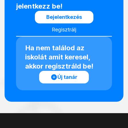
jelentkezz be!
Bejelentkezés
Regisztrálj
Ha nem találod az
iskolát amit keresel,
akkor regisztráld be!
Új tanár