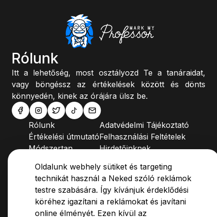
Rólunk
Itt a lehetőség, most osztályozd Te a tanáraidat,
vagy böngéssz az értékelések között és dönts
könnyedén, kinek az órájára ülsz be.
Rólunk
Adatvédelmi Tájékoztató
Értékelési útmutató
Felhasználási Feltételek
Módszertan
Hirdetőinknek
Blog
Kapcsolat
Oldalunk webhely sütiket és targeting
GYIK
technikát használ a Neked szóló reklámok
testre szabására. Így kívánjuk érdeklődési
köréhez igazítani a reklámokat és javítani
online élményét. Ezen kívül az