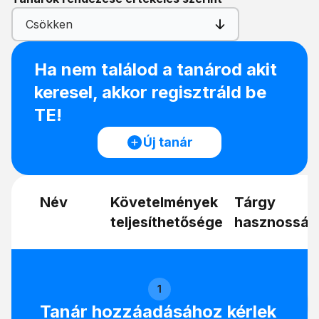
Csökken
Ha nem találod a tanárod akit
keresel, akkor regisztráld be
TE!
Új tanár
Név
Követelmények
Tárgy
teljesíthetősége
hasznosság
1
Tanár hozzáadásához kérlek