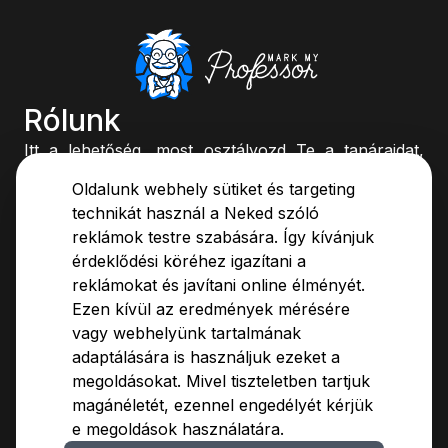
Rólunk
Itt a lehetőség, most osztályozd Te a tanáraidat,
vagy böngéssz az értékelések között és dönts
Oldalunk webhely sütiket és targeting
könnyedén, kinek az órájára ülsz be.
technikát használ a Neked szóló
reklámok testre szabására. Így kívánjuk
Rólunk
Adatvédelmi Tájékoztató
érdeklődési köréhez igazítani a
Értékelési útmutató
Felhasználási Feltételek
reklámokat és javítani online élményét.
Módszertan
Hirdetőinknek
Ezen kívül az eredmények mérésére
Blog
Kapcsolat
vagy webhelyünk tartalmának
GYIK
adaptálására is használjuk ezeket a
megoldásokat. Mivel tiszteletben tartjuk
magánéletét, ezennel engedélyét kérjük
e megoldások használatára.