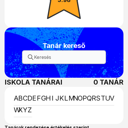
Tanár kereső
ISKOLA TANÁRAI
0
TANÁR
A
B
C
D
E
F
G
H
I
J
K
L
M
N
O
P
Q
R
S
T
U
V
W
X
Y
Z
Tanárok rendezése értékelés szerint