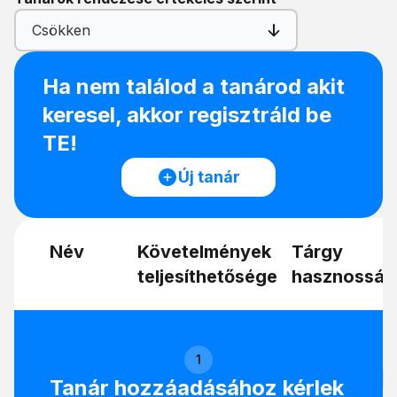
Csökken
Ha nem találod a tanárod akit
keresel, akkor regisztráld be
TE!
Új tanár
Név
Követelmények
Tárgy
teljesíthetősége
hasznosság
1
Tanár hozzáadásához kérlek