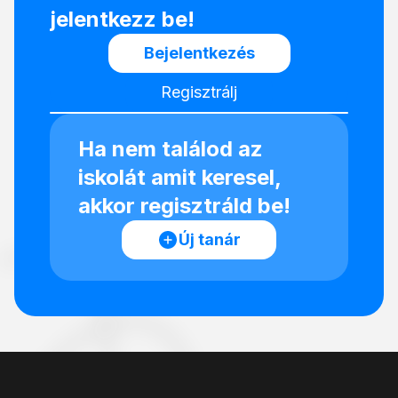
jelentkezz be!
Bejelentkezés
Regisztrálj
Ha nem találod az
iskolát amit keresel,
akkor regisztráld be!
Új tanár