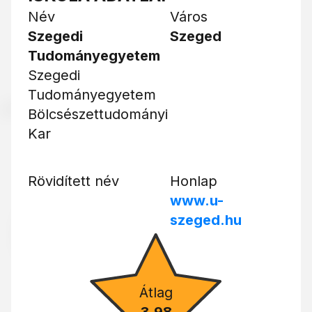
Név
Város
Szegedi
Szeged
Tudományegyetem
Szegedi
Tudományegyetem
Bölcsészettudományi
Kar
Rövidített név
Honlap
www.u-
szeged.hu
Átlag
3.98