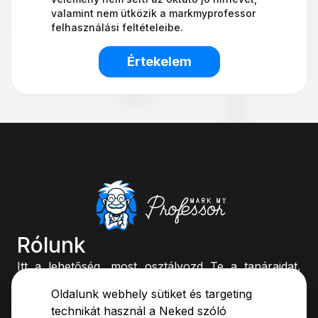
valamint nem ütközik a markmyprofessor
felhasználási feltételeibe.
Értekelem
Rólunk
Itt a lehetőség, most osztályozd Te a tanáraidat,
vagy böngéssz az értékelések között és dönts
Oldalunk webhely sütiket és targeting
könnyedén, kinek az órájára ülsz be.
technikát használ a Neked szóló