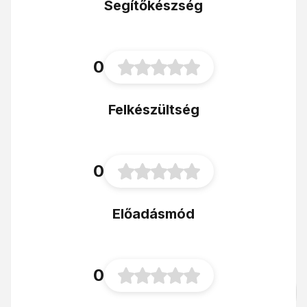
Segítőkészség
0
Felkészültség
0
Előadásmód
0