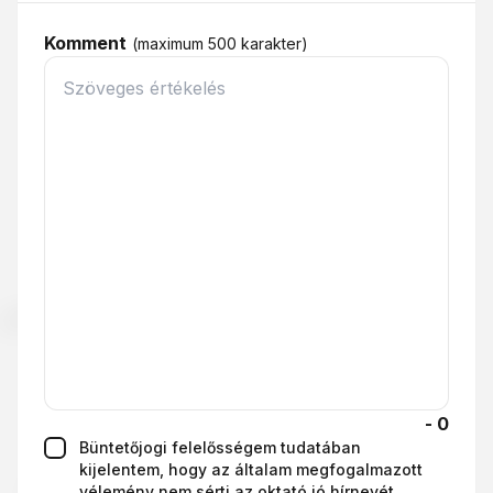
Komment
(maximum
500
karakter
)
-
0
büntetőjogi felelősségem tudatában
kijelentem, hogy az általam megfogalmazott
vélemény nem sérti az oktató jó hírnevét,