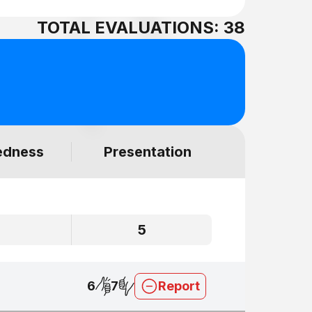
TOTAL EVALUATIONS: 38
edness
Presentation
5
5
6
7
Report