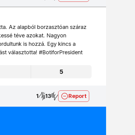
tta. Az alapból borzasztóan száraz
dekessé téve azokat. Nagyon
rdultunk is hozzá. Egy kincs a
ást választotta! #BotiforPresident
5
5
1
13
Report