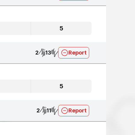
5
5
2
13
Report
5
5
2
11
Report