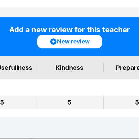
Add a new review for this teacher
New review
Usefullness
Kindness
Prepar
5
5