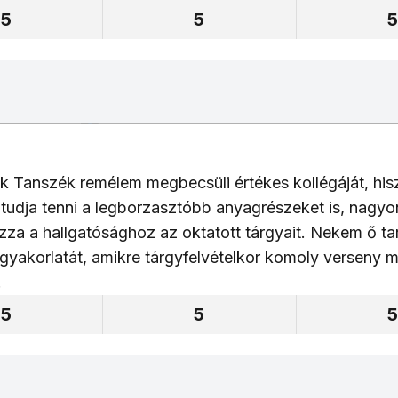
5
5
 Tanszék remélem megbecsüli értékes kollégáját, hisz
tudja tenni a legborzasztóbb anyagrészeket is, nagyon
za a hallgatósághoz az oktatott tárgyait. Nekem ő tar
gyakorlatát, amikre tárgyfelvételkor komoly verseny
!
5
5