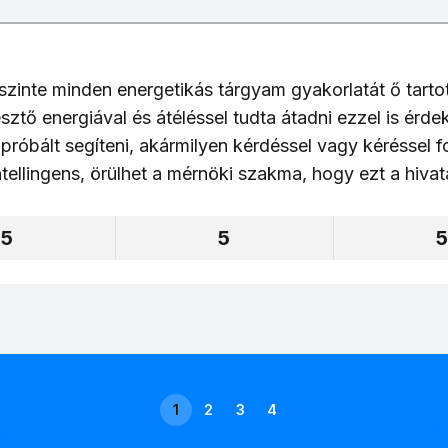
zinte minden energetikás tárgyam gyakorlatát ő tarto
ztő energiával és átéléssel tudta átadni ezzel is ér
óbált segíteni, akármilyen kérdéssel vagy kéréssel fo
tellingens, örülhet a mérnöki szakma, hogy ezt a hivat
5
5
1
2
3
4