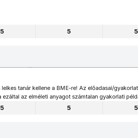
5
5
 lelkes tanár kellene a BME-re! Az előadasai/gyakorlat
ezáltal az elméleti anyagot számtalan gyakorlati példá
5
5