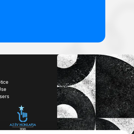
tice
Use
isers