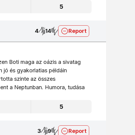
5
5
4
14
Report
en Boti maga az oázis a sivatag
 jó és gyakorlatias példáin
totta szinte az összes
 ment a Neptunban. Humora, tudása
5
5
3
9
Report