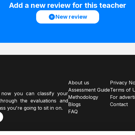
Add a new review for this teacher
New review
About us
Privacy No
Assessment Guide
Terms of 
 now you can classify your
Methodology
For advert
hrough the evaluations and
Blogs
Contact
ss you're going to sit in on.
FAQ