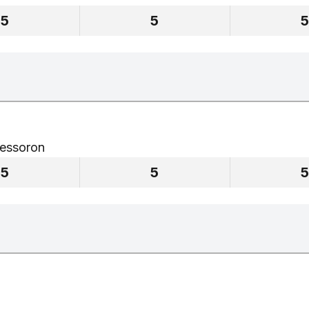
5
5
fessoron
5
5