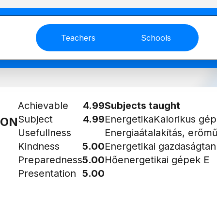
Teachers
Schools
Achievable
4.99
Subjects taught
Subject
4.99
Energetika
Kalorikus gé
ION
Usefullness
Energiaátalakítás, erőm
Kindness
5.00
Energetikai gazdaságtan
Preparedness
5.00
Hőenergetikai gépek E
Presentation
5.00