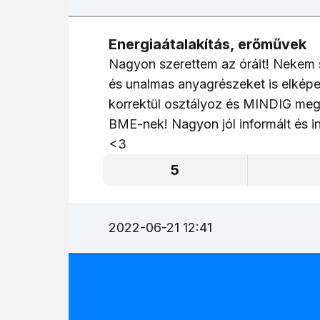
Energiaátalakítás, erőművek
Nagyon szerettem az óráit! Nekem s
és unalmas anyagrészeket is elképes
korrektül osztályoz és MINDIG megpr
BME-nek! Nagyon jól informált és in
<3
5
2022-06-21 12:41