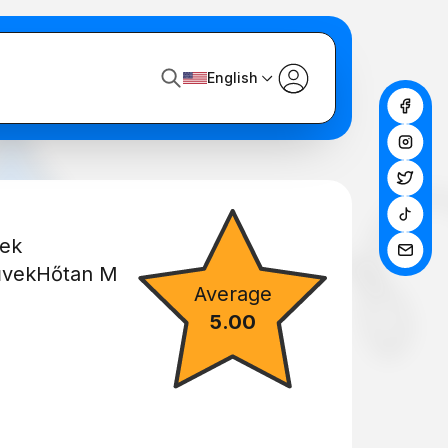
English
pek
űvek
Hőtan M
Average
5.00