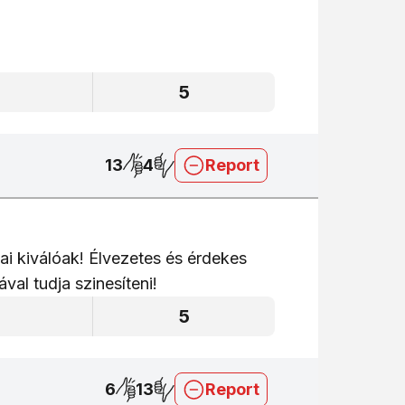
5
5
13
4
Report
ai kiválóak! Élvezetes és érdekes
val tudja szinesíteni!
5
5
6
13
Report