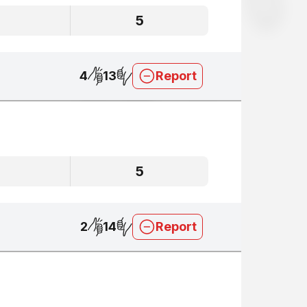
5
5
4
13
Report
5
5
2
14
Report