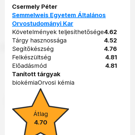
Csermely Péter
Semmelweis Egyetem Általános
Orvostudományi Kar
Követelmények teljesíthetősége
4.62
Tárgy hasznossága
4.52
Segítőkészség
4.76
Felkészültség
4.81
Előadásmód
4.81
Tanított tárgyak
biokémia
Orvosi kémia
Átlag
4.70