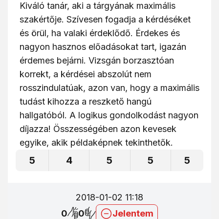
Kiváló tanár, aki a tárgyának maximális
szakértője. Szívesen fogadja a kérdéséket
és örül, ha valaki érdeklődő. Érdekes és
nagyon hasznos előadásokat tart, igazán
érdemes bejárni. Vizsgán borzasztóan
korrekt, a kérdései abszolút nem
rosszindulatúak, azon van, hogy a maximális
tudást kihozza a reszkető hangú
hallgatóból. A logikus gondolkodást nagyon
díjazza! Összességében azon kevesek
egyike, akik példaképnek tekinthetők.
5
4
5
5
5
2018-01-02 11:18
0
0
Jelentem