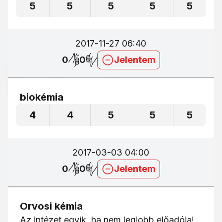
5
5
5
5
5
2017-11-27 06:40
0
0
Jelentem
biokémia
4
4
5
5
5
2017-03-03 04:00
0
0
Jelentem
Orvosi kémia
Az intézet egyik, ha nem legjobb előadója!