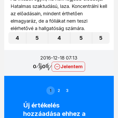
Hatalmas szaktudású, laza. Koncentrálni kell
az előadásain, mindent érthetően
elmagyaráz, de a fóliákat nem teszi
elérhetővé a hallgatóság számára.
4
5
4
5
5
2016-12-18 07:13
0
0
Jelentem
1
2
3
Új értékelés
hozzáadása ehhez a