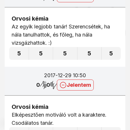
Orvosi kémia
Az egyik legjobb tanár! Szerencsétek, ha
nála tanulhattok, és főleg, ha nála
vizsgázhattok. :)
5
5
5
5
5
2017-12-29 10:50
0
0
Jelentem
Orvosi kémia
Elképesztően motiváló volt a karaktere.
Csodálatos tanár.