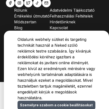
Rólunk
Adatvédelmi Tájékoztató
Értékelési útmutató
Felhasználási Feltételek
Módszertan
Hirdetőinknek
Blog
Kapcsolat
GYIK
Oldalunk webhely sütiket és targeting
technikát használ a Neked szóló
reklámok testre szabására. Így kívánjuk
érdeklődési köréhez igazítani a
reklámokat és javítani online élményét.
Cookie beállítások
© 2009-
2026
MarkMyProfessor Kft.
Ezen kívül az eredmények mérésére vagy
Fejlesztette:
WebOrigo
Magyar
webhelyünk tartalmának adaptálására is
használjuk ezeket a megoldásokat. Mivel
tiszteletben tartjuk magánéletét, ezennel
engedélyét kérjük e megoldások
használatára.
Személyre szabom a cookie beállításokat