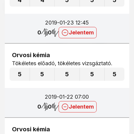
4
4
5
5
5
2019-01-23 12:45
0
0
Jelentem
Orvosi kémia
Tökéletes előadó, tökéletes vizsgáztató.
5
5
5
5
5
2019-01-22 07:00
0
0
Jelentem
Orvosi kémia