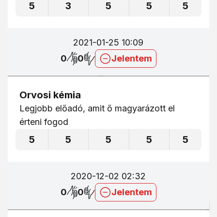
5
3
5
5
5
2021-01-25 10:09
0
0
Jelentem
Orvosi kémia
Legjobb előadó, amit ő magyarázott el
érteni fogod
5
5
5
5
5
2020-12-02 02:32
0
0
Jelentem